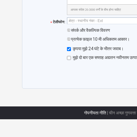
आपका संदेश 20-3000 वर्णों के बीच होना चाहिए!
टेलीफोन:
संपर्क और वैकल्पिक विवरण
प्रत्येक फ़ाइल 10 मी अधिकतम आकार।
कृपया मुझे 24 घंटे के भीतर जवाब।
मुझे दो बार एक सप्ताह अद्यतन नवीनतम उत्पा
गोपनीयता नीति
| चीन अच्छा गुणवत्ता ब