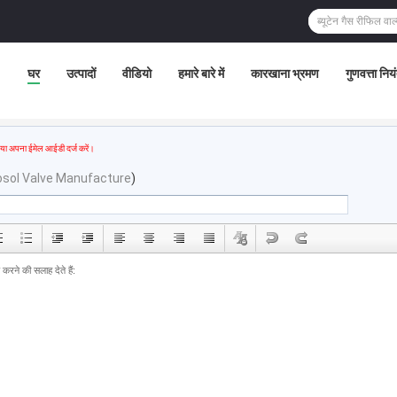
घर
उत्पादों
वीडियो
हमारे बारे में
कारखाना भ्रमण
गुणवत्ता निय
या अपना ईमेल आईडी दर्ज करें।
osol Valve Manufacture
)