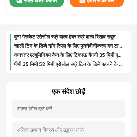
सबसे अच्छी कीमत
हमसे संपर्क करें
बुना गैसकेट एरोसोल स्प्रे वाल्व हेयर स्प्रे वाल्व रिसाव सबूत
खाली टिन के डिब्बे नॉन स्पिल के लिए पुनर्नवीनीकरण वन टाइम शॉट एरोसोल एक्ट्यूएटर
हमारे बारे में
कनस्तर एल्युमिनियम कैन के लिए टिकाऊ बैंगनी 35 मिमी एरोसोल स्प्रे कैप;
पीपी 35 मिमी 52 मिमी एरोसोल स्प्रे टिन के डिब्बे पहनने के प्रतिरोध के लिए कवर कर सकते हैं:
कारखाना भ्रमण
अनुकूलन योग्य ब्लू कलर स्प्रे एक्ट्यूएटर / एरोसोल ओवरकैप्स 52 मिमी
लाइटवेट पीपी 52 मिमी एरोसोल स्प्रे कैप्स और विभिन्न आकारों के साथ ढक्कन
गुणवत्ता नियंत्रण
व्हाइट 53 मिमी एरोसोल एक्ट्यूएटर स्प्रे एंटी पंचर को कवर कर सकता है
प्लास्टिक पीपी एरोसोल स्प्रे जीवन का उपयोग कर 65 मिमी लंबा एक्ट्यूएटर कर सकता है:
फोम क्लीनर स्प्रे टिनप्लेट डिब्बे के लिए गैर रिफिल करने योग्य एयरोसोल कैप्स कर सकते हैं:
संपर्क करें
पीपी पीला एरोसोल स्प्रे कैप टिनप्लेट कनस्तर के लिए गैर रिफिल करने योग्य:
एक संदेश छोड़ें
पीपी प्लास्टिक कार्बोरेटर क्लीनर एयरोसोल नोजल जंग प्रतिरोध को बदल सकता है
समाचार
स्प्रे पेंट के लिए जंग प्रतिरोध एरोसोल स्प्रे नोजल क्लीनर कर सकते हैं
रासायनिक प्रतिरोधी स्नेहक क्लीनर एरोसोल नोजल रिप्लेसमेंट ग्रीन कलर
मामलों
0.33 मिमी छिद्र स्प्रे एयर फ्रेशनर एरोसोल टिन के डिब्बे के लिए एक्ट्यूएटर कर सकता है:
कीटनाशक एरोसोल एक्ट्यूएटर प्लास्टिक नोजल 0.64 मिमी व्यास गैर रिफिल करने योग्य
ब्यूटेन गैस वाल्व