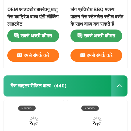
OEM आउटडोर बारबेक्यू धातु
जंग प्रतिरोध BBQ मत्स्य
एरोसोल स्प्रे कैप
गैस कार्ट्रिज वाल्व एंटी लीकिंग
पालन गैस स्टेनलेस स्टील वसंत
लाइटवेट
के साथ वाल्व कर सकते हैं
एरोसोल स्प्रे नोजल
सबसे अच्छी कीमत
सबसे अच्छी कीमत
सनस्क्रीन स्प्रे वाल्व
हमसे संपर्क करें
हमसे संपर्क करें
मॉइस्चराइजिंग स्प्रे वाल्व
गैस लाइटर रीफिल वाल्व
(440)
एरोसोल स्प्रे वाल्व
ब्यूटेन गैस लाइटर रिफिल
ऑक्सीजन स्प्रे कैप