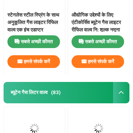
टायर inflator वाल्व actuator
स्टेनलेस स्टील स्प्रिंग के साथ
औद्योगिक उद्देश्यों के लिए
अनुकूलित गैस लाइटर रिफिल
एंटीकोर्सिव ब्यूटेन गैस लाइटर
वाल्व एक इंच एडाप्टर
रीफिल वाल्व नि: शुल्क नमूना
रंगीन रिबन वाल्व एक्ट्यूएटर
सबसे अच्छी कीमत
सबसे अच्छी कीमत
जूते चप्पल सफाई वाल्व actuator
हमसे संपर्क करें
हमसे संपर्क करें
कार एंटीबैक्टीरियल डिओडोरेंट वाल्व एक्ट्यूएटर
एरोसोल भरने की मशीन
ब्यूटेन गैस लिटर वाल्व
(83)