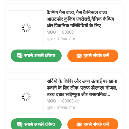
टायर inflator वाल्व actuator
कैम्पिंग गैस वाल्व, गैस कैनिस्टर वाल्व
आउटडोर कुकिंग एक्सेसरी,दैनिक कैम्पिंग
और पिकनिक गतिविधियों के लिए
रंगीन रिबन वाल्व एक्ट्यूएटर
MOQ：100000
मूल्य：विनिमय योग्य
जूते चप्पल सफाई वाल्व actuator
सबसे अच्छी कीमत
हमसे संपर्क करें
कार एंटीबैक्टीरियल डिओडोरेंट वाल्व एक्ट्यूएटर
सर्दियों के शिविर और उच्च ऊंचाई पर खाना
एरोसोल भरने की मशीन
पकाने के लिए लीक-प्रूफ डीएनएम नोजल,
उच्च दबाव सहिष्णुता और रासायनिक
प्रतिरोधी सामग्री के साथ एरोसोल ब्यूटेन
MOQ：100000 सेट
गैस वाल्व
मूल्य：विनिमय योग्य
सबसे अच्छी कीमत
हमसे संपर्क करें