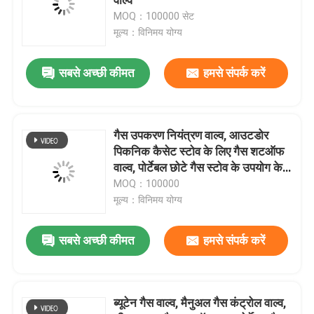
MOQ：100000 सेट
मूल्य：विनिमय योग्य
गैस कार्ट्रिज वाल्व
सबसे अच्छी कीमत
हमसे संपर्क करें
गैस लाइटर रीफिल वाल्व
ब्यूटेन गैस लिटर वाल्व
गैस उपकरण नियंत्रण वाल्व, आउटडोर
पिकनिक कैसेट स्टोव के लिए गैस शटऑफ
वाल्व, पोर्टेबल छोटे गैस स्टोव के उपयोग के
ब्यूटेन गैस कनस्तर
लिए पीतल संक्षारण प्रतिरोधी गैस प्रवाह
MOQ：100000
विनियामक वाल्व
मूल्य：विनिमय योग्य
एमडीएफ किट एक्टिवेटर वाल्व
सबसे अच्छी कीमत
हमसे संपर्क करें
स्प्रे पेंट वाल्व
ब्यूटेन गैस वाल्व, मैनुअल गैस कंट्रोल वाल्व,
कार्बोरेटर क्लीनर वाल्व