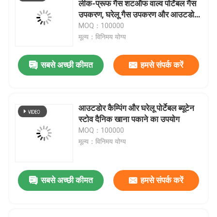
लीक-प्रूफ गैस शटऑफ वाल्व पोर्टेबल गैस
उपकरण, घरेलू गैस उपकरण और आउटडोर
WD 40 स्नेहक वाल्व
ब्यूटेन ईंधन प्रणाली विनियमन के लिए
MOQ：100000
मूल्य：विनिमय योग्य
मीटर्ड एरोसोल वाल्व
सबसे अच्छी कीमत
हमसे संपर्क करें
डिओडोरेंट बॉडी स्प्रे वाल्व
आउटडोर कैम्पिंग और घरेलू पोर्टेबल ब्यूटेन
शेविंग फोम स्प्रे वाल्व
स्टोव दैनिक खाना पकाने का उपयोग
MOQ：100000
मूल्य：विनिमय योग्य
फोम क्लीनर स्प्रे वाल्व
वाल्व पर एरोसोल बैग
सबसे अच्छी कीमत
हमसे संपर्क करें
एरोसोल एक्चुएटर