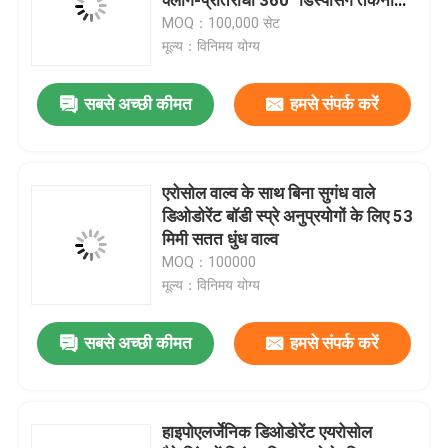
के साथ
MOQ：100,000 सेट
मूल्य：विनिमय योग्य
गैस कार्ट्रिज वाल्व
सबसे अच्छी कीमत
हमसे संपर्क करें
गैस लाइटर रीफिल वाल्व
ब्यूटेन गैस लिटर वाल्व
एरोसोल वाल्व के साथ बिना सुगंध वाले
डिओडोरेंट बॉडी स्प्रे अनुप्रयोगों के लिए 53
मिमी सतत धुंध वाल्व
ब्यूटेन गैस कनस्तर
MOQ：100000
मूल्य：विनिमय योग्य
एमडीएफ किट एक्टिवेटर वाल्व
सबसे अच्छी कीमत
हमसे संपर्क करें
स्प्रे पेंट वाल्व
हाइपोएलर्जेनिक डिओडोरेंट एयरोसोल
कार्बोरेटर क्लीनर वाल्व