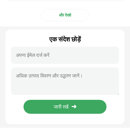
टायर inflator वाल्व actuator
और देखो
रंगीन रिबन वाल्व एक्ट्यूएटर
एक संदेश छोड़ें
जूते चप्पल सफाई वाल्व actuator
कार एंटीबैक्टीरियल डिओडोरेंट वाल्व एक्ट्यूएटर
एरोसोल भरने की मशीन