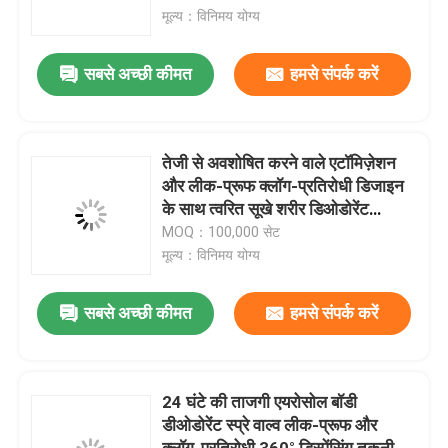
मूल्य：विनिमय योग्य
हमारे बारे में
सबसे अच्छी कीमत
हमसे संपर्क करें
कारखाना भ्रमण
तेजी से अवशोषित करने वाले एटॉमिज़ेशन
गुणवत्ता नियंत्रण
और लीक-प्रूफ क्लॉग-प्रतिरोधी डिजाइन
के साथ त्वरित सूखे शरीर डिओडोरेंट
एयरोसोल वाल्व
MOQ：100,000 सेट
संपर्क करें
मूल्य：विनिमय योग्य
समाचार
सबसे अच्छी कीमत
हमसे संपर्क करें
मामलों
24 घंटे की ताजगी एयरोसोल बॉडी
डीओडोरेंट स्प्रे वाल्व लीक-प्रूफ और
ब्यूटेन गैस वाल्व
क्लॉग-प्रतिरोधी 360° डिस्पेंसिंग तकनीक