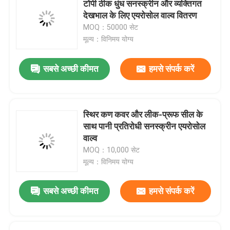
टोपी ठीक धुंध सनस्क्रीन और व्यक्तिगत
देखभाल के लिए एयरोसोल वाल्व वितरण
WD 40 स्नेहक वाल्व
MOQ：50000 सेट
मूल्य：विनिमय योग्य
मीटर्ड एरोसोल वाल्व
सबसे अच्छी कीमत
हमसे संपर्क करें
डिओडोरेंट बॉडी स्प्रे वाल्व
स्थिर कण कवर और लीक-प्रूफ सील के
शेविंग फोम स्प्रे वाल्व
साथ पानी प्रतिरोधी सनस्क्रीन एयरोसोल
वाल्व
MOQ：10,000 सेट
फोम क्लीनर स्प्रे वाल्व
मूल्य：विनिमय योग्य
वाल्व पर एरोसोल बैग
सबसे अच्छी कीमत
हमसे संपर्क करें
एरोसोल एक्चुएटर