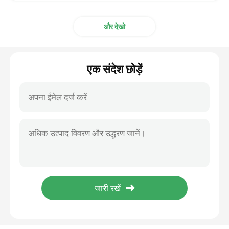
टायर inflator वाल्व actuator
और देखो
रंगीन रिबन वाल्व एक्ट्यूएटर
एक संदेश छोड़ें
जूते चप्पल सफाई वाल्व actuator
कार एंटीबैक्टीरियल डिओडोरेंट वाल्व एक्ट्यूएटर
एरोसोल भरने की मशीन