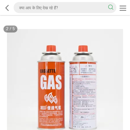
2
/
5