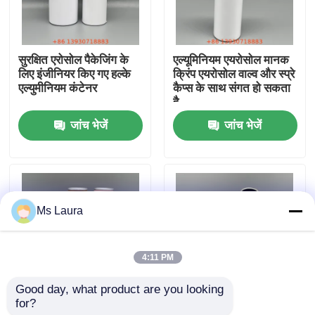
हमारे बारे में
सुरक्षित एरोसोल पैकेजिंग के
एल्यूमिनियम एयरोसोल मानक
लिए इंजीनियर किए गए हल्के
क्रिंप एयरोसोल वाल्व और स्प्रे
कारखाना भ्रमण
एल्युमीनियम कंटेनर
कैप्स के साथ संगत हो सकता
है
जांच भेजें
जांच भेजें
गुणवत्ता नियंत्रण
संपर्क करें
Ms Laura
समाचार
4:11 PM
मामलों
Good day, what product are you looking 
for?
सीमलेस लीक-प्रूफ
मुद्रण के लिए चिकनी बाहरी
ब्यूटेन गैस वाल्व