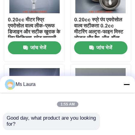
हमारे बारे में
0.20cc मीटर स्प्रि
0.20cc स्प्रे पंप एयरोसोल
एयरोसोल वाल्व लीक-प्रूफ
वाल्व सटीकता 0.2cc
डिजाइन और सटीक खुराक के
मीटरिंग अल्ट्रा-फाइन मिस्ट
कारखाना भ्रमण
लिए चिकित्सा-ग्रेड सामग्री
नोजल और बैग-ऑन-वॉल्व
के साथ
संगतता के साथ
जांच भेजें
जांच भेजें
गुणवत्ता नियंत्रण
संपर्क करें
Ms Laura
समाचार
1:55 AM
मामलों
Good day, what product are you looking 
for?
लीक-प्रूफ 0.20cc स्प्रे पंप
त्वचा देखभाल और सौंदर्य
एयरोसोल वाल्व सटीक खुराक
उत्पादों के लिए उच्च गुणवत्ता
ब्यूटेन गैस वाल्व