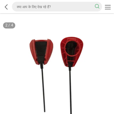
2
/
4