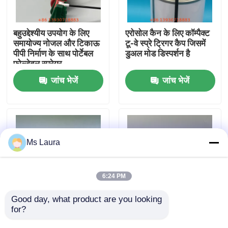
हमारे बारे में
बहुउद्देश्यीय उपयोग के लिए
एरोसोल कैन के लिए कॉम्पैक्ट
समायोज्य नोजल और टिकाऊ
टू-वे स्प्रे ट्रिगर कैप जिसमें
पीपी निर्माण के साथ पोर्टेबल
डुअल मोड डिस्पर्शन है
कारखाना भ्रमण
फोल्डेबल स्प्रेयर
जांच भेजें
जांच भेजें
गुणवत्ता नियंत्रण
संपर्क करें
Ms Laura
समाचार
6:24 PM
मामलों
Good day, what product are you looking 
for?
औद्योगिक सफाई के लिए
चिकनी और समान फैलाव के
प्रीमियम फाइन मिस्ट नॉन
साथ एयरोसोल बोतलों के लिए
ब्यूटेन गैस वाल्व