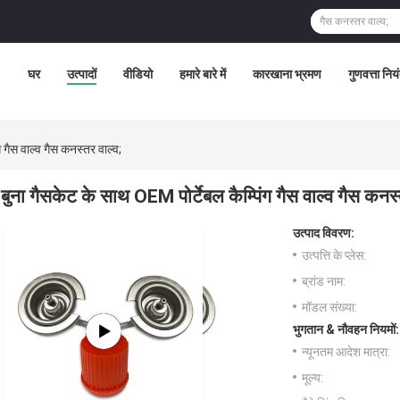
घर
उत्पादों
वीडियो
हमारे बारे में
कारखाना भ्रमण
गुणवत्ता निय
 गैस वाल्व गैस कनस्तर वाल्व;
बुना गैसकेट के साथ OEM पोर्टेबल कैम्पिंग गैस वाल्व गैस कनस्
उत्पाद विवरण:
उत्पत्ति के प्लेस:
ब्रांड नाम:
मॉडल संख्या:
भुगतान & नौवहन नियमों:
न्यूनतम आदेश मात्रा:
मूल्य: