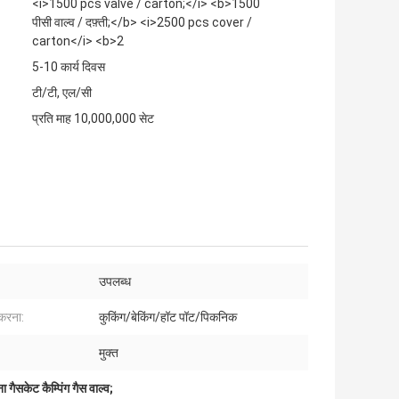
<i>1500 pcs valve / carton;</i> <b>1500
पीसी वाल्व / दफ़्ती;</b> <i>2500 pcs cover /
carton</i> <b>2
5-10 कार्य दिवस
टी/टी, एल/सी
प्रति माह 10,000,000 सेट
उपलब्ध
 करना:
कुकिंग/बेकिंग/हॉट पॉट/पिकनिक
मुक्त
ना गैसकेट कैम्पिंग गैस वाल्व;