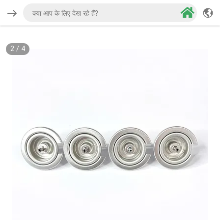
2
/
4