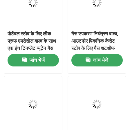
हमारे बारे में
पोर्टेबल स्टोव के लिए लीक-
गैस उपकरण नियंत्रण वाल्व,
कारखाना भ्रमण
प्रूफ एयरोसोल वाल्व के साथ
आउटडोर पिकनिक कैसेट
एक इंच टिनप्लेट ब्यूटेन गैस
स्टोव के लिए गैस शटऑफ
गुणवत्ता नियंत्रण
वाल्व
वाल्व, पोर्टेबल छोटे गैस स्टोव
जांच भेजें
जांच भेजें
के उपयोग के लिए पीतल
संक्षारण प्रतिरोधी गैस प्रवाह
संपर्क करें
विनियामक वाल्व
समाचार
मामलों
ब्यूटेन गैस वाल्व