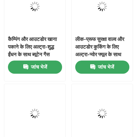
हमारे बारे में
कारखाना भ्रमण
कैम्पिंग और आउटडोर खाना
लीक-प्रूफ सुरक्षा वाल्व और
पकाने के लिए अल्ट्रा-शुद्ध
आउटडोर कुकिंग के लिए
ईंधन के साथ ब्यूटेन गैस
अल्ट्रा-प्योर फ्यूल के साथ
गुणवत्ता नियंत्रण
कनस्तर
रिफिल करने योग्य ब्यूटेन गैस
जांच भेजें
जांच भेजें
कनस्तर
संपर्क करें
समाचार
मामलों
ब्यूटेन गैस वाल्व