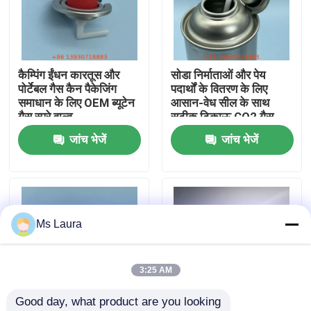
हमारे बारे में
कैम्पिंग ईंधन कारतूस और
सोडा निर्माताओं और पेय
कारखाना भ्रमण
पोर्टेबल गैस कैन पैकेजिंग
पदार्थों के वितरण के लिए
समाधान के लिए OEM ब्यूटेन
आसान-वेध सील के साथ
गैस स्प्रे वाल्व
सटीक टिकाऊ CO2 गैस
गुणवत्ता नियंत्रण
कैनिस्टर वाल्व
जांच भेजें
जांच भेजें
संपर्क करें
समाचार
Ms Laura
मामलों
3:25 AM
Good day, what product are you looking 
ब्यूटेन गैस वाल्व