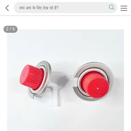
2
/
6