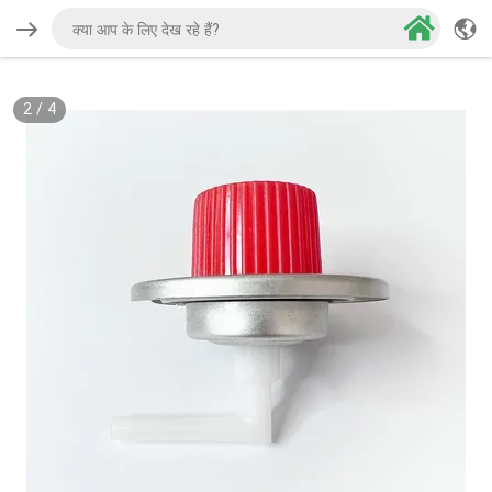
2
/
4