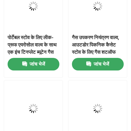
हमारे बारे में
कारखाना भ्रमण
पोर्टेबल स्टोव के लिए लीक-
गैस उपकरण नियंत्रण वाल्व,
प्रूफ एयरोसोल वाल्व के साथ
आउटडोर पिकनिक कैसेट
एक इंच टिनप्लेट ब्यूटेन गैस
स्टोव के लिए गैस शटऑफ
गुणवत्ता नियंत्रण
वाल्व
वाल्व, पोर्टेबल छोटे गैस स्टोव
जांच भेजें
जांच भेजें
के उपयोग के लिए पीतल
संपर्क करें
संक्षारण प्रतिरोधी गैस प्रवाह
विनियामक वाल्व
समाचार
मामलों
ब्यूटेन गैस वाल्व