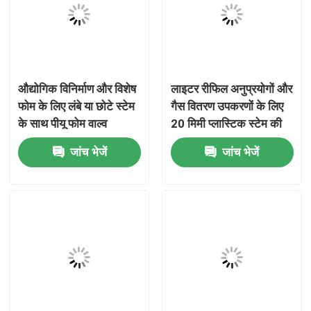
हमारे बारे में
कारखाना भ्रमण
औद्योगिक विनिर्माण और विशेष
लाइटर रीफिल अनुप्रयोगों और
फोम के लिए लंबे या छोटे स्टेम
गैस वितरण उपकरणों के लिए
के साथ पीयू फोम वाल्व
20 मिमी प्लास्टिक स्टेम की
गुणवत्ता नियंत्रण
विशेषता वाला उच्च अनुकूलता
जांच भेजें
जांच भेजें
ब्यूटेन गैस वाल्व
संपर्क करें
समाचार
मामलों
ब्यूटेन गैस वाल्व