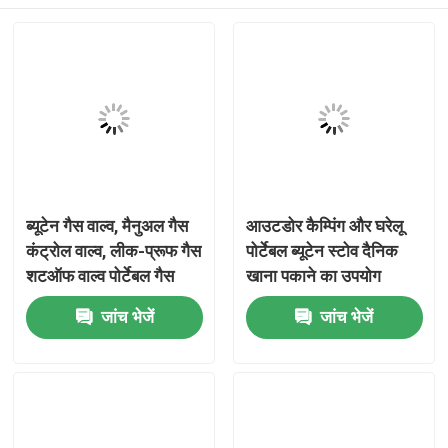
ब्यूटेन गैस वाल्व, मैनुअल गैस
आउटडोर कैम्पिंग और घरेलू
कंट्रोल वाल्व, लीक-प्रूफ गैस
पोर्टेबल ब्यूटेन स्टोव दैनिक
शटऑफ वाल्व पोर्टेबल गैस
खाना पकाने का उपयोग
उपकरण, घरेलू गैस उपकरण
घर
जांच भेजें
जांच भेजें
और आउटडोर ब्यूटेन ईंधन
प्रणाली विनियमन के लिए
उत्पादों
वीडियो