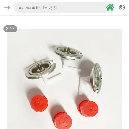
2
/
3