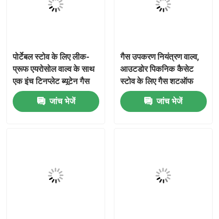
हमारे बारे में
पोर्टेबल स्टोव के लिए लीक-
गैस उपकरण नियंत्रण वाल्व,
कारखाना भ्रमण
प्रूफ एयरोसोल वाल्व के साथ
आउटडोर पिकनिक कैसेट
एक इंच टिनप्लेट ब्यूटेन गैस
स्टोव के लिए गैस शटऑफ
गुणवत्ता नियंत्रण
वाल्व
वाल्व, पोर्टेबल छोटे गैस स्टोव
जांच भेजें
जांच भेजें
के उपयोग के लिए पीतल
संक्षारण प्रतिरोधी गैस प्रवाह
संपर्क करें
विनियामक वाल्व
समाचार
मामलों
ब्यूटेन गैस वाल्व