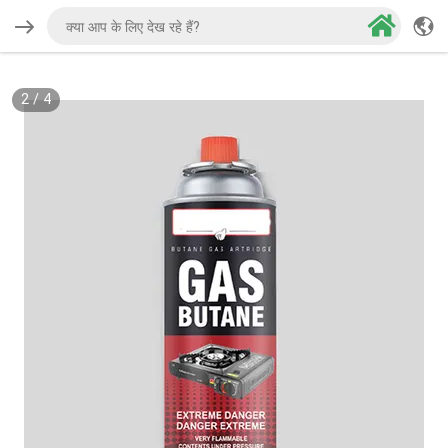
2
/
4