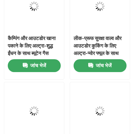
हमारे बारे में
कारखाना भ्रमण
कैम्पिंग और आउटडोर खाना
लीक-प्रूफ सुरक्षा वाल्व और
पकाने के लिए अल्ट्रा-शुद्ध
आउटडोर कुकिंग के लिए
ईंधन के साथ ब्यूटेन गैस
अल्ट्रा-प्योर फ्यूल के साथ
गुणवत्ता नियंत्रण
कनस्तर
रिफिल करने योग्य ब्यूटेन गैस
जांच भेजें
जांच भेजें
कनस्तर
संपर्क करें
समाचार
मामलों
ब्यूटेन गैस वाल्व