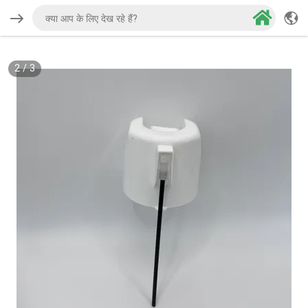
2
/
3