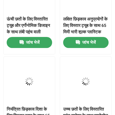
हमारे बारे में
ऊंची छतों के लिए विस्तारित
लक्षित छिड़काव अनुप्रयोगों के
ट्यूब और एर्गोनोमिक डिजाइन
लिए विस्तार ट्यूब के साथ 65
कारखाना भ्रमण
के साथ लंबी पहुंच वाली
मिमी भारी शुल्क प्लास्टिक
एयरोसोल ट्रिगर स्प्रे गन
एयरोसोल टोपी
जांच भेजें
जांच भेजें
गुणवत्ता नियंत्रण
संपर्क करें
समाचार
मामलों
नियंत्रित छिड़काव दिशा के
उच्च छतों के लिए विस्तारित
ब्यूटेन गैस वाल्व