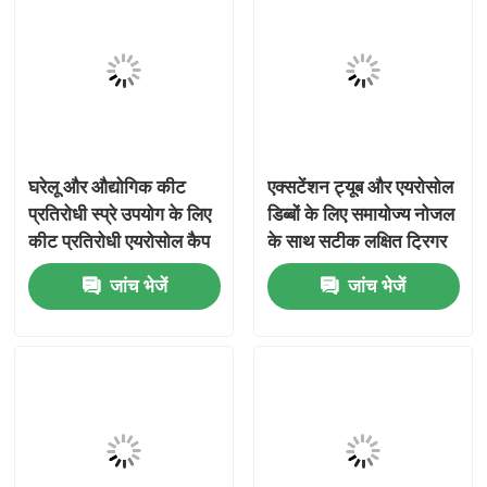
घरेलू और औद्योगिक कीट
एक्सटेंशन ट्यूब और एयरोसोल
प्रतिरोधी स्प्रे उपयोग के लिए
डिब्बों के लिए समायोज्य नोजल
कीट प्रतिरोधी एयरोसोल कैप
के साथ सटीक लक्षित ट्रिगर
मानक 65 मिमी कैलिबर
स्प्रे गन
जांच भेजें
जांच भेजें
एयरोसोल कैन टॉप ढक्कन
घर
उत्पादों
वीडियो