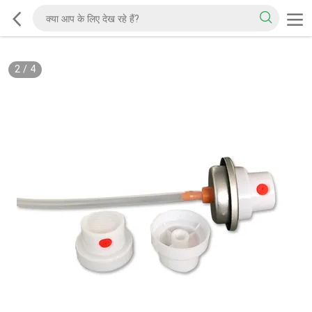
2
/
4