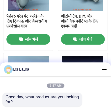
हमारे बारे में
पेशेवर-ग्रेड पेंट स्प्रेइंग के
ऑटोमोटिव, DIY, और
लिए टिकाऊ और विश्वसनीय
औद्योगिक कोटिंग्स के लिए
एयरोसोल वाल्व
एकदम सही
कारखाना भ्रमण
जांच भेजें
जांच भेजें
गुणवत्ता नियंत्रण
संपर्क करें
Ms Laura
समाचार
3:57 AM
मामलों
Good day, what product are you looking 
for?
DIY ऑटोमोटिव और
रंग-समन्वयित परिष्करण के
औद्योगिक परियोजनाओं में
साथ उन्नत सीलिंग पुरुष
ब्यूटेन गैस वाल्व