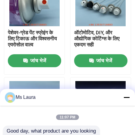
हमारे बारे में
पेशेवर-ग्रेड पेंट स्प्रेइंग के
ऑटोमोटिव, DIY, और
कारखाना भ्रमण
लिए टिकाऊ और विश्वसनीय
औद्योगिक कोटिंग्स के लिए
एयरोसोल वाल्व
एकदम सही
गुणवत्ता नियंत्रण
जांच भेजें
जांच भेजें
संपर्क करें
समाचार
Ms Laura
मामलों
11:07 PM
Good day, what product are you looking 
ब्यूटेन गैस वाल्व