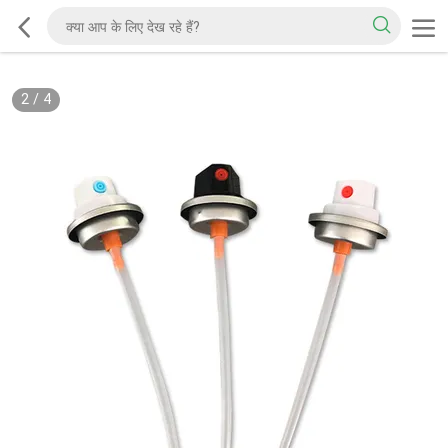
2
/
4