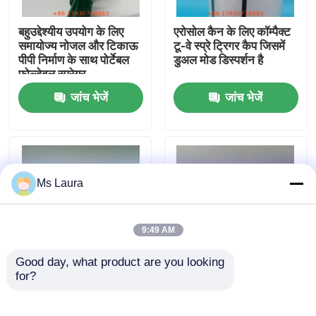
बहुउद्देश्यीय उपयोग के लिए
एरोसोल कैन के लिए कॉम्पैक्ट
हमारे बारे में
समायोज्य नोजल और टिकाऊ
टू-वे स्प्रे ट्रिगर कैप जिसमें
पीपी निर्माण के साथ पोर्टेबल
डुअल मोड डिस्पर्शन है
फोल्डेबल स्प्रेयर
कारखाना भ्रमण
जांच भेजें
जांच भेजें
गुणवत्ता नियंत्रण
संपर्क करें
Ms Laura
समाचार
9:49 AM
Good day, what product are you looking 
मामलों
for?
औद्योगिक सफाई के लिए
चिकनी और समान फैलाव के
प्रीमियम फाइन मिस्ट नॉन
साथ एयरोसोल बोतलों के लिए
स्पिल केमिकल रेसिस्टेंट
टिकाऊ दो-तरफा स्प्रे ट्रिगर
ब्यूटेन गैस वाल्व