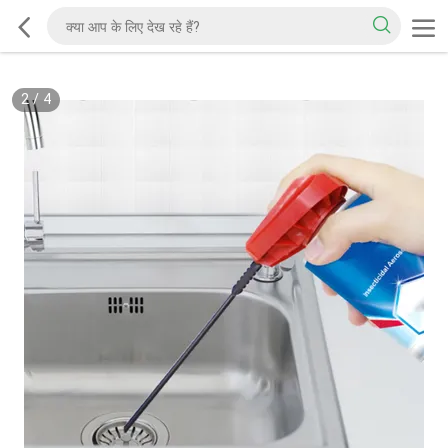
2
/
4