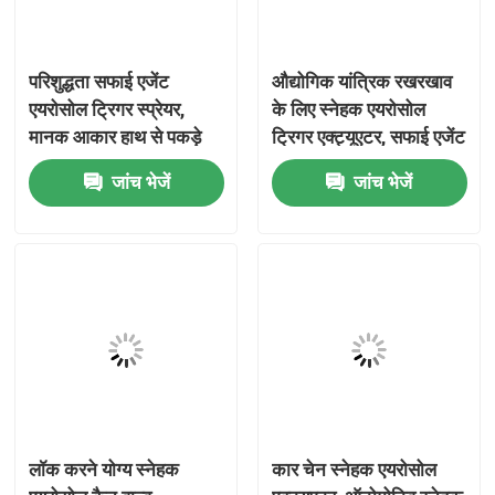
हमारे बारे में
परिशुद्धता सफाई एजेंट
औद्योगिक यांत्रिक रखरखाव
एयरोसोल ट्रिगर स्प्रेयर,
के लिए स्नेहक एयरोसोल
कारखाना भ्रमण
मानक आकार हाथ से पकड़े
ट्रिगर एक्ट्यूएटर, सफाई एजेंट
जाने वाले ट्रिगर प्रकार
स्प्रे नोजल
जांच भेजें
जांच भेजें
स्नेहन और कीटाणुशोधन
गुणवत्ता नियंत्रण
उपयोग के लिए
संपर्क करें
समाचार
मामलों
लॉक करने योग्य स्नेहक
कार चेन स्नेहक एयरोसोल
ब्यूटेन गैस वाल्व