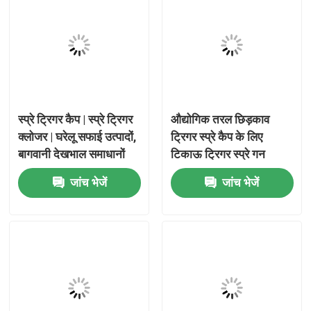
स्प्रे ट्रिगर कैप | स्प्रे ट्रिगर
औद्योगिक तरल छिड़काव
क्लोजर | घरेलू सफाई उत्पादों,
ट्रिगर स्प्रे कैप के लिए
बागवानी देखभाल समाधानों
टिकाऊ ट्रिगर स्प्रे गन
और कॉस्मेटिक तरल वितरण
एरोसोल एक्चुएटर
जांच भेजें
जांच भेजें
अनुप्रयोगों के लिए हैंड स्प्रेयर
नोजल
घर
उत्पादों
वीडियो