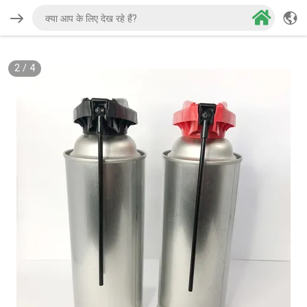
2
/
4